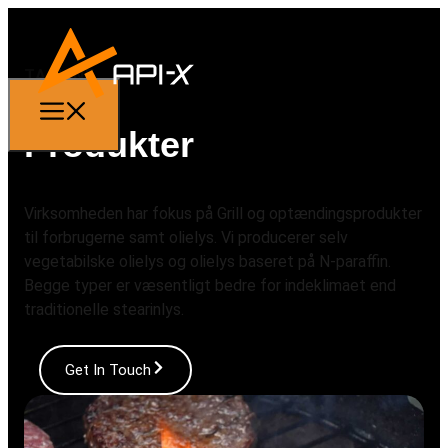
TAGLINE
Produkter
Virksomheden har fokus på Grill og optændingsprodukter
til forbrugerne samt olielys. Vi producerer selv
vegetabilske olielys og olielys baseret på N-paraffin.
Begge typer er væsentligt bedre for indeklimaet end
traditionelle stearinlys.
Get In Touch