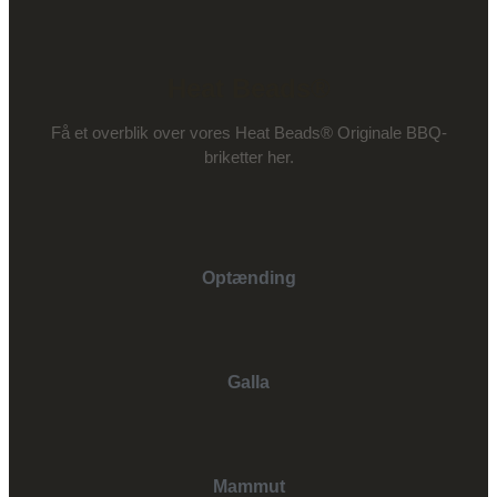
Heat Beads®
Få et overblik over vores Heat Beads® Originale BBQ-
briketter her.
Optænding
Galla
Mammut