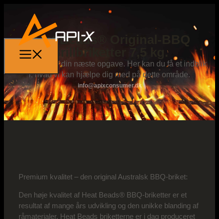
Heat Beads® Original-BBQ
Grillbriketter 7,5 kg.
Lad os stå for din næste opgave. Her kan du få et indblik
i, hvad vi kan hjælpe dig med på dette område.
info@apixconsumer.dk
Premium kvalitet – den original Australsk BBQ-briket:
Den høje kvalitet af Heat Beads® BBQ-briketter er et
resultat af mange års udvikling og den unikke blanding af
råmaterialer. Heat Beads briketterne er i dag produceret