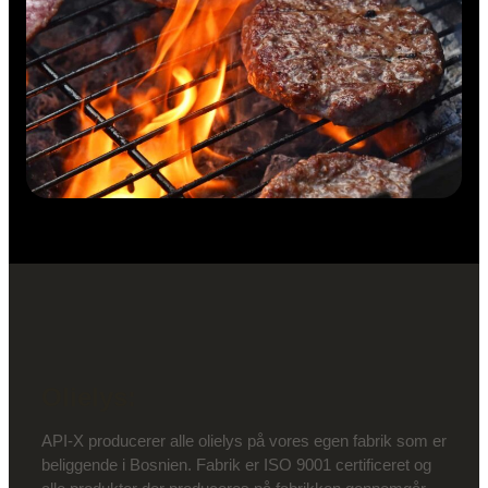
Olielys:
API-X producerer alle olielys på vores egen fabrik som er
beliggende i Bosnien. Fabrik er ISO 9001 certificeret og