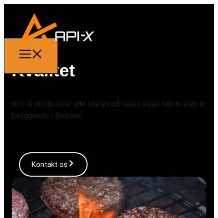
TAGLINE
Kvalitet
API-X producerer alle olielys på vores egen fabrik som er
beliggende i Bosnien.
Kontakt os