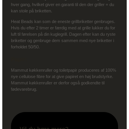
hver gang, hvilket giver en garanti til den der griller = du
kan stole på briketten.
Heat Beads kan som de eneste grillbriketter genbruges.
Hvis du efter 2 timer er færdig med at grille lukker du for
luft til førelsen på din kuglegrill. Dagen efter kan du ryste
briketter og genbruge dem sammen med nye briketter i
forholdet 50/50.
Papir:
Mammut køkkenruller og toiletpapir produceres af 100%
nye cellulose fibre for at give papiret en høj brudstyrke.
Mammut køkkenruller er derfor også godkendte til
fødevarebrug.
Vil du høre mere?