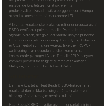
alle produkter der produceres på fabrikken gennemgår
en løbende kvalitetstest for at sikre en høj
produktkvalitet. Desuden sikre beliggenheden i Europa,
at produktionen er tæt på markederne i EU.
Alle vores vegetabilske olielys og refiller er produceres af
RSPO certificeret palmekerneolie. Palmeolie er den
afgrøde i verden, der giver det største udbytte pr hektar.
Det er derfor en olie, der er meget bæredygtig. Palmeolie
er CO2 neutral som andre vegetabilske olier. RSPO-
certificering sikrer desuden, at olien kommer fra
kontrollerede plantager i Asien. Den olie API-X benytter
kommer primært fra tidligere gummitræsplantager i
Malaysia, som nu er tilplantet med Palmer.
Grillbriketter:
Den høje kvalitet af Heat Beads® BBQ-briketter er et
resultat af den unikke blanding af råmaterialer = en
blanding af hårdttræ og mineralsk kulstof.
Heat Beads® BBQ-briketter giver en ensartet grilning